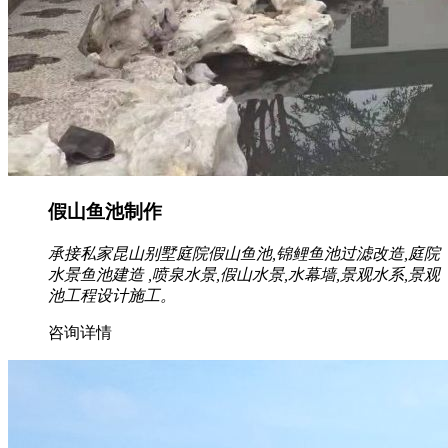
假山鱼池制作
承接私家昆山别墅庭院假山鱼池,锦鲤鱼池过滤改造,庭院
水景鱼池建造 ,喷泉水景,假山水景,水幕墙,景观水系,景观
池工程设计施工。
咨询详情