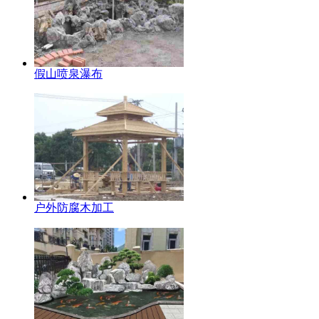
假山喷泉瀑布
户外防腐木加工