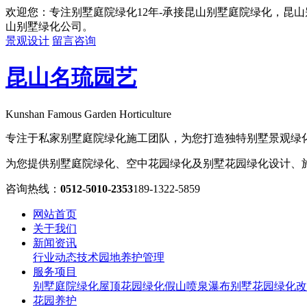
欢迎您：专注别墅庭院绿化12年-承接昆山别墅庭院绿化，昆
山别墅绿化公司。
景观设计
留言咨询
昆山名琉园艺
Kunshan Famous Garden Horticulture
专注于私家别墅庭院绿化施工团队，为您打造独特别墅景观绿
为您提供别墅庭院绿化、空中花园绿化及别墅花园绿化设计、
咨询热线：
0512-5010-2353
189-1322-5859
网站首页
关于我们
新闻资讯
行业动态
技术园地
养护管理
服务项目
别墅庭院绿化
屋顶花园绿化
假山喷泉瀑布
别墅花园绿化改
花园养护