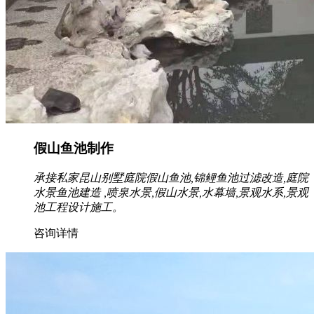
假山鱼池制作
承接私家昆山别墅庭院假山鱼池,锦鲤鱼池过滤改造,庭院
水景鱼池建造 ,喷泉水景,假山水景,水幕墙,景观水系,景观
池工程设计施工。
咨询详情